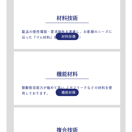
材料技術
製品の使用環境・要求物性を考慮し、お客様のニーズに
材料技術
沿った『ゴム材料』を生み出します！
機能材料
振動吸収能力が極めて高い,ミヤフリークなどの材料を使
機能材料
用しております。
複合技術