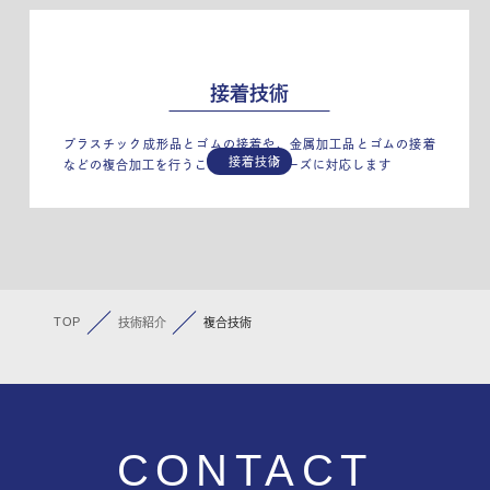
接着技術
プラスチック成形品とゴムの接着や、金属加工品とゴムの接着
接着技術
などの複合加工を行うことで多様なニーズに対応します
TOP
技術紹介
複合技術
CONTACT