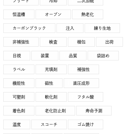
ブリード
冷却
二次加硫
恒温槽
オーブン
熱老化
カーボンブラック
注入
練り生地
非補強性
検査
梱包
出荷
目視
装置
品質
袋詰め
ラベル
充填剤
補強性
機能性
磁性
直圧成形
可塑剤
軟化剤
フタル酸
着色剤
老化防止剤
寿命予測
温度
スコーチ
ゴム焼け