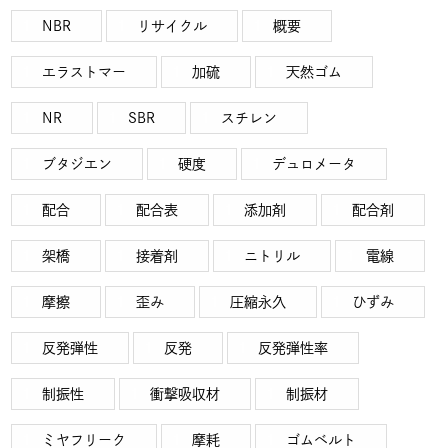
NBR
リサイクル
概要
エラストマー
加硫
天然ゴム
NR
SBR
スチレン
ブタジエン
硬度
デュロメータ
配合
配合表
添加剤
配合剤
架橋
接着剤
ニトリル
電線
摩擦
歪み
圧縮永久
ひずみ
反発弾性
反発
反発弾性率
制振性
衝撃吸収材
制振材
ミヤフリーク
摩耗
ゴムベルト