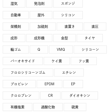
湿気
発泡剤
スポンジ
自動車
屋外
シリコン
架橋剤
加硫剤
直置き
直圧
成形
成形機
金型
タイヤ
輪ゴム
Q
VMQ
シリコーン
パーオキサイド
ケイ素
フッ素
フロロシリコーンゴム
エチレン
プロビレン
EPDM
EP
クロロプレン
CR
ダイオキシン
有機塩素
過酸化物
硫黄