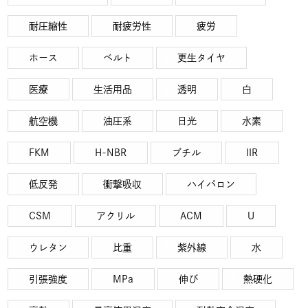
耐圧縮性
耐疲労性
疲労
ホース
ベルト
更生タイヤ
医療
生活用品
透明
白
航空機
油圧系
日光
水素
FKM
H-NBR
ブチル
IIR
低反発
衝撃吸収
ハイパロン
CSM
アクリル
ACM
U
ウレタン
比重
紫外線
水
引張強度
MPa
伸び
熱硬化