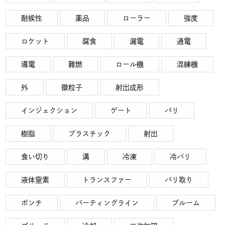
耐候性
薬品
ローラー
強度
ロケット
腐食
漏電
通電
導電
難燃
ロール機
混練機
外
微粒子
射出成形
インジェクション
ゲート
バリ
樹脂
プラスチック
射出
食い切り
溝
冷凍
冷バリ
液体窒素
トランスファー
バリ取り
ポンチ
パーティングライン
ブルーム