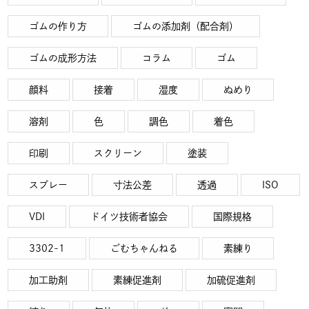
ゴムの作り方
ゴムの添加剤（配合剤）
ゴムの成形方法
コラム
ゴム
顔料
接着
湿度
ぬめり
溶剤
色
調色
着色
印刷
スクリーン
塗装
スプレー
寸法公差
透過
ISO
VDI
ドイツ技術者協会
国際規格
3302-1
ごむちゃんねる
素練り
加工助剤
素練促進剤
加硫促進剤