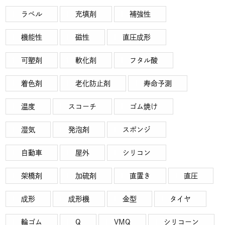
ラベル
充填剤
補強性
機能性
磁性
直圧成形
可塑剤
軟化剤
フタル酸
着色剤
老化防止剤
寿命予測
温度
スコーチ
ゴム焼け
湿気
発泡剤
スポンジ
自動車
屋外
シリコン
架橋剤
加硫剤
直置き
直圧
成形
成形機
金型
タイヤ
輪ゴム
Q
VMQ
シリコーン