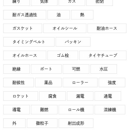
練り
気体
ガス
密閉
耐ガス透過性
油
熱
ガスケット
オイルシール
耐油ホース
タイミングベルト
パッキン
オイルホース
ゴム栓
タイヤチューブ
絶縁
ボート
可燃
水圧
耐候性
薬品
ローラー
強度
ロケット
腐食
漏電
通電
導電
難燃
ロール機
混練機
外
微粒子
射出成形