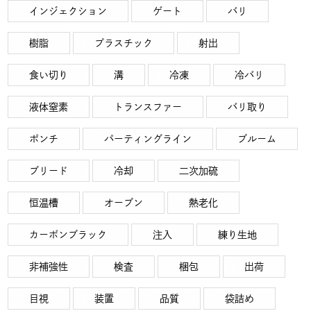
インジェクション
ゲート
バリ
樹脂
プラスチック
射出
食い切り
溝
冷凍
冷バリ
液体窒素
トランスファー
バリ取り
ポンチ
パーティングライン
ブルーム
ブリード
冷却
二次加硫
恒温槽
オーブン
熱老化
カーボンブラック
注入
練り生地
非補強性
検査
梱包
出荷
目視
装置
品質
袋詰め