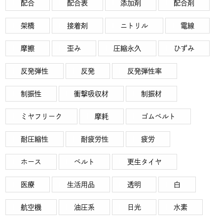
配合
配合表
添加剤
配合剤
架橋
接着剤
ニトリル
電線
摩擦
歪み
圧縮永久
ひずみ
反発弾性
反発
反発弾性率
制振性
衝撃吸収材
制振材
ミヤフリーク
摩耗
ゴムベルト
耐圧縮性
耐疲労性
疲労
ホース
ベルト
更生タイヤ
医療
生活用品
透明
白
航空機
油圧系
日光
水素