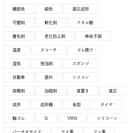
機能性
磁性
直圧成形
可塑剤
軟化剤
フタル酸
着色剤
老化防止剤
寿命予測
温度
スコーチ
ゴム焼け
湿気
発泡剤
スポンジ
自動車
屋外
シリコン
架橋剤
加硫剤
直置き
直圧
成形
成形機
金型
タイヤ
輪ゴム
Q
VMQ
シリコーン
パーオキサイド
ケイ素
フッ素