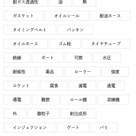
耐ガス透過性
油
熱
ガスケット
オイルシール
耐油ホース
タイミングベルト
パッキン
オイルホース
ゴム栓
タイヤチューブ
絶縁
ボート
可燃
水圧
耐候性
薬品
ローラー
強度
ロケット
腐食
漏電
通電
導電
難燃
ロール機
混練機
外
微粒子
射出成形
インジェクション
ゲート
バリ