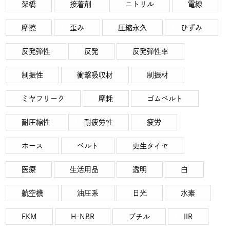
架橋
接着剤
ニトリル
電線
摩擦
歪み
圧縮永久
ひずみ
反発弾性
反発
反発弾性率
制振性
衝撃吸収材
制振材
ミヤフリーク
摩耗
ゴムベルト
耐圧縮性
耐疲労性
疲労
ホース
ベルト
更生タイヤ
医療
生活用品
透明
白
航空機
油圧系
日光
水素
FKM
H-NBR
ブチル
IIR