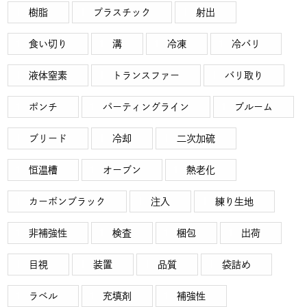
樹脂
プラスチック
射出
食い切り
溝
冷凍
冷バリ
液体窒素
トランスファー
バリ取り
ポンチ
パーティングライン
ブルーム
ブリード
冷却
二次加硫
恒温槽
オーブン
熱老化
カーボンブラック
注入
練り生地
非補強性
検査
梱包
出荷
目視
装置
品質
袋詰め
ラベル
充填剤
補強性