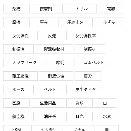
架橋
接着剤
ニトリル
電線
摩擦
歪み
圧縮永久
ひずみ
反発弾性
反発
反発弾性率
制振性
衝撃吸収材
制振材
ミヤフリーク
摩耗
ゴムベルト
耐圧縮性
耐疲労性
疲労
ホース
ベルト
更生タイヤ
医療
生活用品
透明
白
航空機
油圧系
日光
水素
FKM
H-NBR
ブチル
IIR