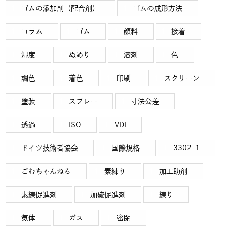
ゴムの添加剤（配合剤）
ゴムの成形方法
コラム
ゴム
顔料
接着
湿度
ぬめり
溶剤
色
調色
着色
印刷
スクリーン
塗装
スプレー
寸法公差
透過
ISO
VDI
ドイツ技術者協会
国際規格
3302-1
ごむちゃんねる
素練り
加工助剤
素練促進剤
加硫促進剤
練り
気体
ガス
密閉