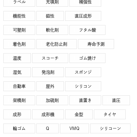
ラベル
充填剤
補強性
機能性
磁性
直圧成形
可塑剤
軟化剤
フタル酸
着色剤
老化防止剤
寿命予測
温度
スコーチ
ゴム焼け
湿気
発泡剤
スポンジ
自動車
屋外
シリコン
架橋剤
加硫剤
直置き
直圧
成形
成形機
金型
タイヤ
輪ゴム
Q
VMQ
シリコーン