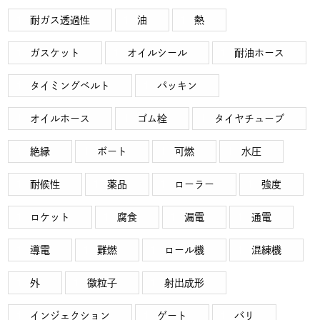
耐ガス透過性
油
熱
ガスケット
オイルシール
耐油ホース
タイミングベルト
パッキン
オイルホース
ゴム栓
タイヤチューブ
絶縁
ボート
可燃
水圧
耐候性
薬品
ローラー
強度
ロケット
腐食
漏電
通電
導電
難燃
ロール機
混練機
外
微粒子
射出成形
インジェクション
ゲート
バリ