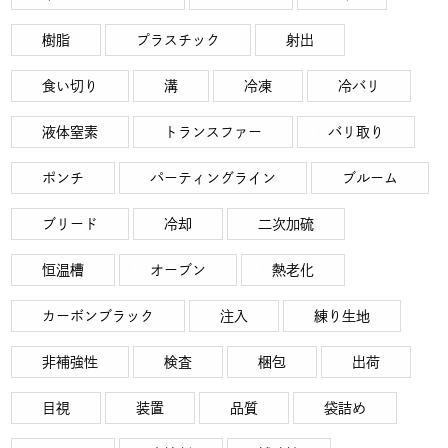
樹脂
プラスチック
射出
食い切り
溝
冷凍
冷バリ
液体窒素
トランスファー
バリ取り
ポンチ
パーティングライン
ブルーム
ブリード
冷却
二次加硫
恒温槽
オーブン
熱老化
カーボンブラック
注入
練り生地
非補強性
検査
梱包
出荷
目視
装置
品質
袋詰め