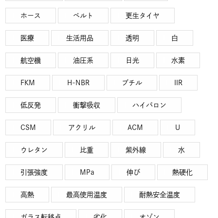
ホース
ベルト
更生タイヤ
医療
生活用品
透明
白
航空機
油圧系
日光
水素
FKM
H-NBR
ブチル
IIR
低反発
衝撃吸収
ハイパロン
CSM
アクリル
ACM
U
ウレタン
比重
紫外線
水
引張強度
MPa
伸び
熱硬化
高熱
最高使用温度
耐熱安全温度
ガラス転移点
劣化
オゾン