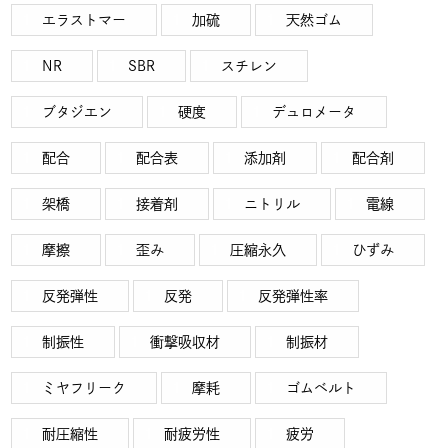
エラストマー
加硫
天然ゴム
NR
SBR
スチレン
ブタジエン
硬度
デュロメータ
配合
配合表
添加剤
配合剤
架橋
接着剤
ニトリル
電線
摩擦
歪み
圧縮永久
ひずみ
反発弾性
反発
反発弾性率
制振性
衝撃吸収材
制振材
ミヤフリーク
摩耗
ゴムベルト
耐圧縮性
耐疲労性
疲労