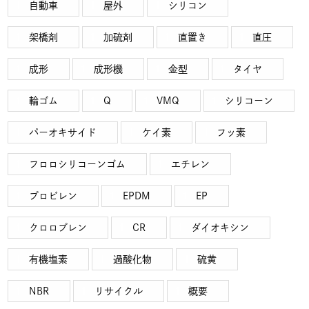
自動車
屋外
シリコン
架橋剤
加硫剤
直置き
直圧
成形
成形機
金型
タイヤ
輪ゴム
Q
VMQ
シリコーン
パーオキサイド
ケイ素
フッ素
フロロシリコーンゴム
エチレン
プロビレン
EPDM
EP
クロロプレン
CR
ダイオキシン
有機塩素
過酸化物
硫黄
NBR
リサイクル
概要