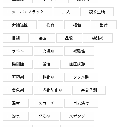
カーボンブラック
注入
練り生地
非補強性
検査
梱包
出荷
目視
装置
品質
袋詰め
ラベル
充填剤
補強性
機能性
磁性
直圧成形
可塑剤
軟化剤
フタル酸
着色剤
老化防止剤
寿命予測
温度
スコーチ
ゴム焼け
湿気
発泡剤
スポンジ