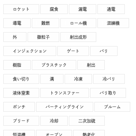
ロケット
腐食
漏電
通電
導電
難燃
ロール機
混練機
外
微粒子
射出成形
インジェクション
ゲート
バリ
樹脂
プラスチック
射出
食い切り
溝
冷凍
冷バリ
液体窒素
トランスファー
バリ取り
ポンチ
パーティングライン
ブルーム
ブリード
冷却
二次加硫
恒温槽
オーブン
熱老化