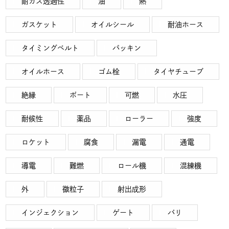
耐ガス透過性
油
熱
ガスケット
オイルシール
耐油ホース
タイミングベルト
パッキン
オイルホース
ゴム栓
タイヤチューブ
絶縁
ボート
可燃
水圧
耐候性
薬品
ローラー
強度
ロケット
腐食
漏電
通電
導電
難燃
ロール機
混練機
外
微粒子
射出成形
インジェクション
ゲート
バリ