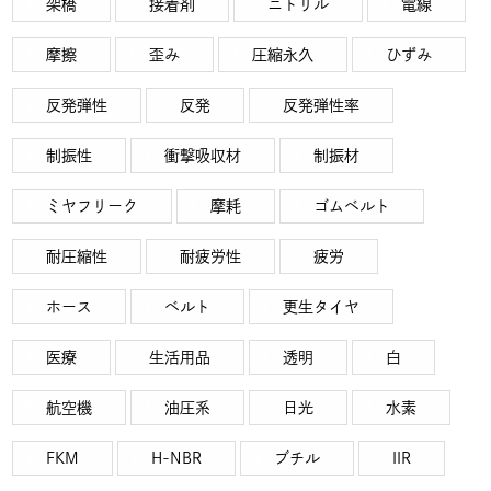
架橋
接着剤
ニトリル
電線
摩擦
歪み
圧縮永久
ひずみ
反発弾性
反発
反発弾性率
制振性
衝撃吸収材
制振材
ミヤフリーク
摩耗
ゴムベルト
耐圧縮性
耐疲労性
疲労
ホース
ベルト
更生タイヤ
医療
生活用品
透明
白
航空機
油圧系
日光
水素
FKM
H-NBR
ブチル
IIR