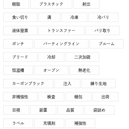
樹脂
プラスチック
射出
食い切り
溝
冷凍
冷バリ
液体窒素
トランスファー
バリ取り
ポンチ
パーティングライン
ブルーム
ブリード
冷却
二次加硫
恒温槽
オーブン
熱老化
カーボンブラック
注入
練り生地
非補強性
検査
梱包
出荷
目視
装置
品質
袋詰め
ラベル
充填剤
補強性