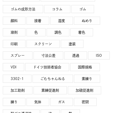
ゴムの成形方法
コラム
ゴム
顔料
接着
湿度
ぬめり
溶剤
色
調色
着色
印刷
スクリーン
塗装
スプレー
寸法公差
透過
ISO
VDI
ドイツ技術者協会
国際規格
3302-1
ごむちゃんねる
素練り
加工助剤
素練促進剤
加硫促進剤
練り
気体
ガス
密閉