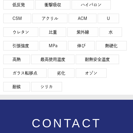
低反発
衝撃吸収
ハイパロン
CSM
アクリル
ACM
U
ウレタン
比重
紫外線
水
引張強度
MPa
伸び
熱硬化
高熱
最高使用温度
耐熱安全温度
ガラス転移点
劣化
オゾン
耐候
シリカ
CONTACT