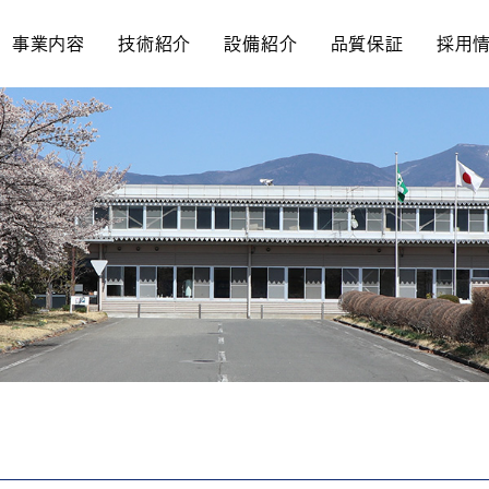
事業内容
技術紹介
設備紹介
品質保証
採用