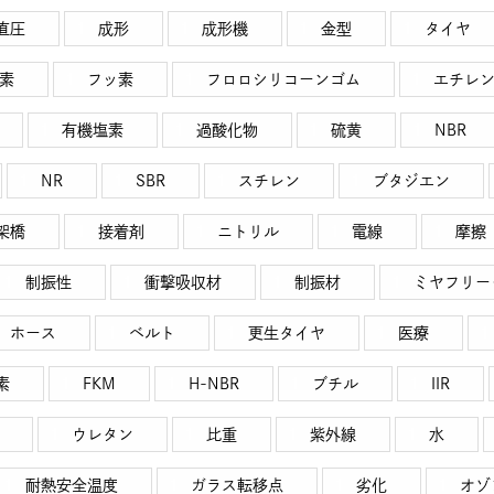
直圧
成形
成形機
金型
タイヤ
素
フッ素
フロロシリコーンゴム
エチレ
有機塩素
過酸化物
硫黄
NBR
NR
SBR
スチレン
ブタジエン
架橋
接着剤
ニトリル
電線
摩擦
制振性
衝撃吸収材
制振材
ミヤフリー
ホース
ベルト
更生タイヤ
医療
素
FKM
H-NBR
ブチル
IIR
ウレタン
比重
紫外線
水
耐熱安全温度
ガラス転移点
劣化
オゾ