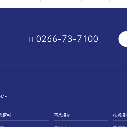
0266-73-7100
OME
業情報
事業紹介
技術紹