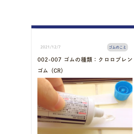
2021/12/7
ゴムのこと
002-007 ゴムの種類：クロロプレン
ゴム（CR）