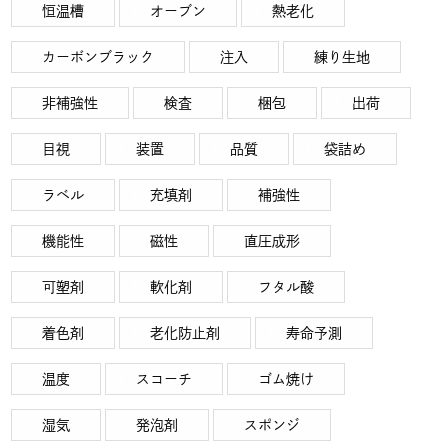
恒温槽
オーブン
熱老化
カーボンブラック
注入
練り生地
非補強性
検査
梱包
出荷
目視
装置
品質
袋詰め
ラベル
充填剤
補強性
機能性
磁性
直圧成形
可塑剤
軟化剤
フタル酸
着色剤
老化防止剤
寿命予測
温度
スコーチ
ゴム焼け
湿気
発泡剤
スポンジ