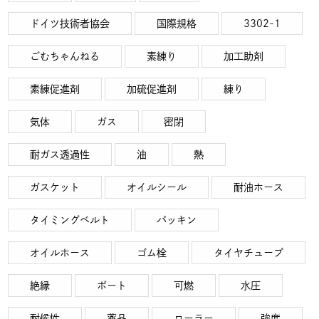
ドイツ技術者協会
国際規格
3302-1
ごむちゃんねる
素練り
加工助剤
素練促進剤
加硫促進剤
練り
気体
ガス
密閉
耐ガス透過性
油
熱
ガスケット
オイルシール
耐油ホース
タイミングベルト
パッキン
オイルホース
ゴム栓
タイヤチューブ
絶縁
ボート
可燃
水圧
耐候性
薬品
ローラー
強度