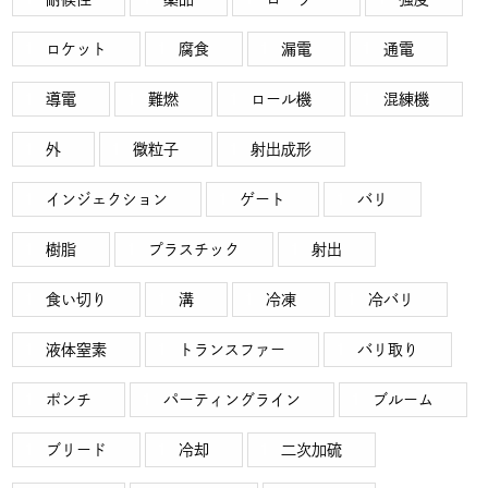
ロケット
腐食
漏電
通電
導電
難燃
ロール機
混練機
外
微粒子
射出成形
インジェクション
ゲート
バリ
樹脂
プラスチック
射出
食い切り
溝
冷凍
冷バリ
液体窒素
トランスファー
バリ取り
ポンチ
パーティングライン
ブルーム
ブリード
冷却
二次加硫