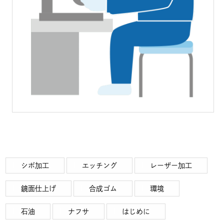
シボ加工
エッチング
レーザー加工
鏡面仕上げ
合成ゴム
環境
石油
ナフサ
はじめに