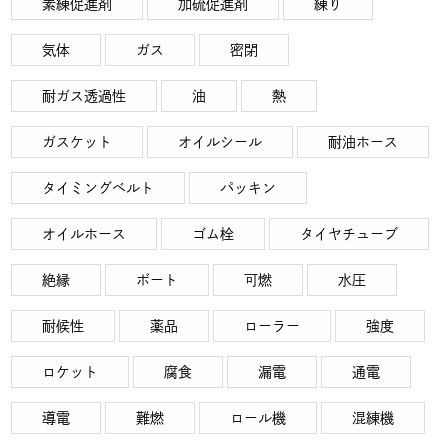
素練促進剤
加硫促進剤
練り
気体
ガス
密閉
耐ガス透過性
油
熱
ガスケット
オイルシール
耐油ホース
タイミングベルト
パッキン
オイルホース
ゴム栓
タイヤチューブ
絶縁
ボート
可燃
水圧
耐候性
薬品
ローラー
強度
ロケット
腐食
漏電
通電
導電
難燃
ロール機
混練機