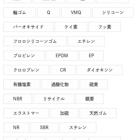
輪ゴム
Q
VMQ
シリコーン
パーオキサイド
ケイ素
フッ素
フロロシリコーンゴム
エチレン
プロビレン
EPDM
EP
クロロプレン
CR
ダイオキシン
有機塩素
過酸化物
硫黄
NBR
リサイクル
概要
エラストマー
加硫
天然ゴム
NR
SBR
スチレン