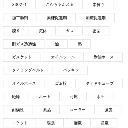
3302-1
ごむちゃんねる
素練り
加工助剤
素練促進剤
加硫促進剤
練り
気体
ガス
密閉
耐ガス透過性
油
熱
ガスケット
オイルシール
耐油ホース
タイミングベルト
パッキン
オイルホース
ゴム栓
タイヤチューブ
絶縁
ボート
可燃
水圧
耐候性
薬品
ローラー
強度
ロケット
腐食
漏電
通電