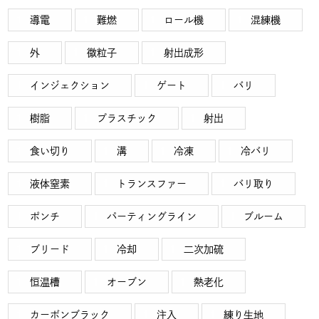
導電
難燃
ロール機
混練機
外
微粒子
射出成形
インジェクション
ゲート
バリ
樹脂
プラスチック
射出
食い切り
溝
冷凍
冷バリ
液体窒素
トランスファー
バリ取り
ポンチ
パーティングライン
ブルーム
ブリード
冷却
二次加硫
恒温槽
オーブン
熱老化
カーボンブラック
注入
練り生地