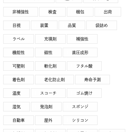
非補強性
検査
梱包
出荷
目視
装置
品質
袋詰め
ラベル
充填剤
補強性
機能性
磁性
直圧成形
可塑剤
軟化剤
フタル酸
着色剤
老化防止剤
寿命予測
温度
スコーチ
ゴム焼け
湿気
発泡剤
スポンジ
自動車
屋外
シリコン