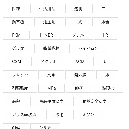
医療
生活用品
透明
白
航空機
油圧系
日光
水素
FKM
H-NBR
ブチル
IIR
低反発
衝撃吸収
ハイパロン
CSM
アクリル
ACM
U
ウレタン
比重
紫外線
水
引張強度
MPa
伸び
熱硬化
高熱
最高使用温度
耐熱安全温度
ガラス転移点
劣化
オゾン
耐候
シリカ