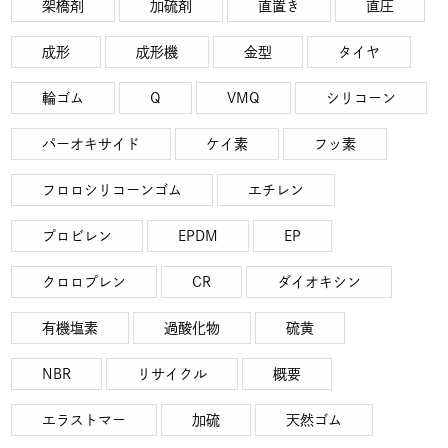
架橋剤
加硫剤
直置き
直圧
成形
成形機
金型
タイヤ
輪ゴム
Q
VMQ
シリコーン
パーオキサイド
ケイ素
フッ素
フロロシリコーンゴム
エチレン
プロビレン
EPDM
EP
クロロプレン
CR
ダイオキシン
有機塩素
過酸化物
硫黄
NBR
リサイクル
概要
エラストマー
加硫
天然ゴム