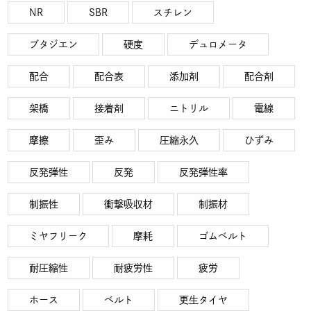
NR
SBR
スチレン
ブタジエン
硬度
デュロメータ
配合
配合表
添加剤
配合剤
架橋
接着剤
ニトリル
電線
摩擦
歪み
圧縮永久
ひずみ
反発弾性
反発
反発弾性率
制振性
衝撃吸収材
制振材
ミヤフリーク
摩耗
ゴムベルト
耐圧縮性
耐疲労性
疲労
ホース
ベルト
更生タイヤ