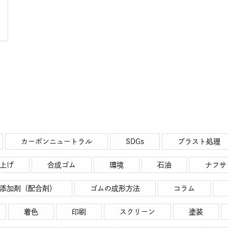
カーボンニュートラル
SDGs
ブラスト処理
上げ
合成ゴム
環境
石油
ナフサ
添加剤（配合剤）
ゴムの成形方法
コラム
着色
印刷
スクリーン
塗装