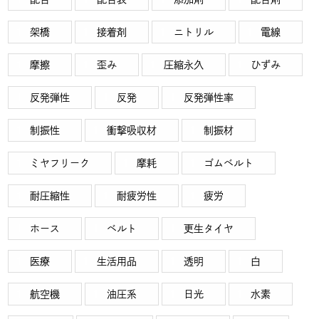
架橋
接着剤
ニトリル
電線
摩擦
歪み
圧縮永久
ひずみ
反発弾性
反発
反発弾性率
制振性
衝撃吸収材
制振材
ミヤフリーク
摩耗
ゴムベルト
耐圧縮性
耐疲労性
疲労
ホース
ベルト
更生タイヤ
医療
生活用品
透明
白
航空機
油圧系
日光
水素