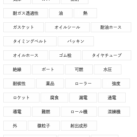
耐ガス透過性
油
熱
ガスケット
オイルシール
耐油ホース
タイミングベルト
パッキン
オイルホース
ゴム栓
タイヤチューブ
絶縁
ボート
可燃
水圧
耐候性
薬品
ローラー
強度
ロケット
腐食
漏電
通電
導電
難燃
ロール機
混練機
外
微粒子
射出成形