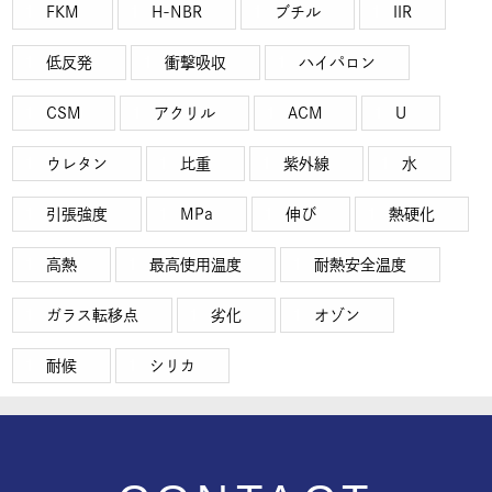
FKM
H-NBR
ブチル
IIR
低反発
衝撃吸収
ハイパロン
CSM
アクリル
ACM
U
ウレタン
比重
紫外線
水
引張強度
MPa
伸び
熱硬化
高熱
最高使用温度
耐熱安全温度
ガラス転移点
劣化
オゾン
耐候
シリカ