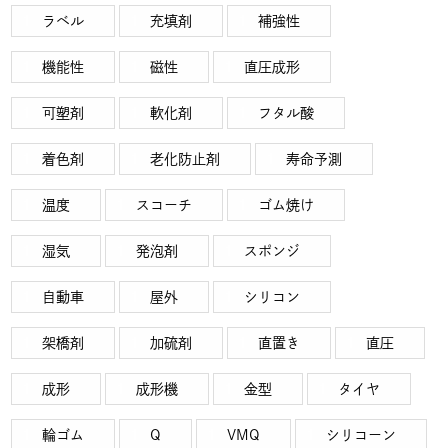
ラベル
充填剤
補強性
機能性
磁性
直圧成形
可塑剤
軟化剤
フタル酸
着色剤
老化防止剤
寿命予測
温度
スコーチ
ゴム焼け
湿気
発泡剤
スポンジ
自動車
屋外
シリコン
架橋剤
加硫剤
直置き
直圧
成形
成形機
金型
タイヤ
輪ゴム
Q
VMQ
シリコーン