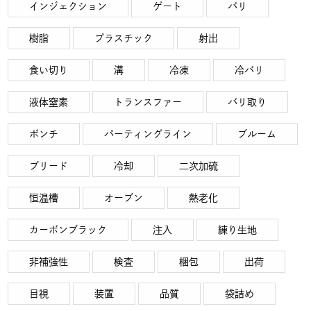
インジェクション
ゲート
バリ
樹脂
プラスチック
射出
食い切り
溝
冷凍
冷バリ
液体窒素
トランスファー
バリ取り
ポンチ
パーティングライン
ブルーム
ブリード
冷却
二次加硫
恒温槽
オーブン
熱老化
カーボンブラック
注入
練り生地
非補強性
検査
梱包
出荷
目視
装置
品質
袋詰め