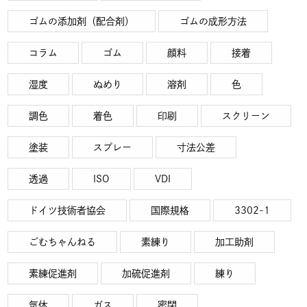
ゴムの添加剤（配合剤）
ゴムの成形方法
コラム
ゴム
顔料
接着
湿度
ぬめり
溶剤
色
調色
着色
印刷
スクリーン
塗装
スプレー
寸法公差
透過
ISO
VDI
ドイツ技術者協会
国際規格
3302-1
ごむちゃんねる
素練り
加工助剤
素練促進剤
加硫促進剤
練り
気体
ガス
密閉