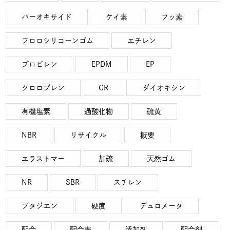
パーオキサイド
ケイ素
フッ素
フロロシリコーンゴム
エチレン
プロビレン
EPDM
EP
クロロプレン
CR
ダイオキシン
有機塩素
過酸化物
硫黄
NBR
リサイクル
概要
エラストマー
加硫
天然ゴム
NR
SBR
スチレン
ブタジエン
硬度
デュロメータ
配合
配合表
添加剤
配合剤