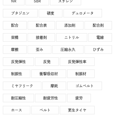
NR
SBR
スチレン
ブタジエン
硬度
デュロメータ
配合
配合表
添加剤
配合剤
架橋
接着剤
ニトリル
電線
摩擦
歪み
圧縮永久
ひずみ
反発弾性
反発
反発弾性率
制振性
衝撃吸収材
制振材
ミヤフリーク
摩耗
ゴムベルト
耐圧縮性
耐疲労性
疲労
ホース
ベルト
更生タイヤ