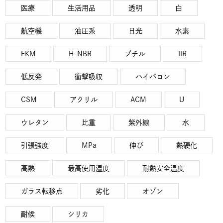
医療
生活用品
透明
白
航空機
油圧系
日光
水素
FKM
H-NBR
ブチル
IIR
低反発
衝撃吸収
ハイパロン
CSM
アクリル
ACM
U
ウレタン
比重
紫外線
水
引張強度
MPa
伸び
熱硬化
高熱
最高使用温度
耐熱安全温度
ガラス転移点
劣化
オゾン
耐候
シリカ