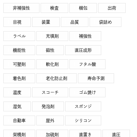
非補強性
検査
梱包
出荷
目視
装置
品質
袋詰め
ラベル
充填剤
補強性
機能性
磁性
直圧成形
可塑剤
軟化剤
フタル酸
着色剤
老化防止剤
寿命予測
温度
スコーチ
ゴム焼け
湿気
発泡剤
スポンジ
自動車
屋外
シリコン
架橋剤
加硫剤
直置き
直圧