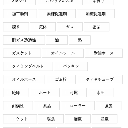
3302-1
ごむちゃんねる
素練り
加工助剤
素練促進剤
加硫促進剤
練り
気体
ガス
密閉
耐ガス透過性
油
熱
ガスケット
オイルシール
耐油ホース
タイミングベルト
パッキン
オイルホース
ゴム栓
タイヤチューブ
絶縁
ボート
可燃
水圧
耐候性
薬品
ローラー
強度
ロケット
腐食
漏電
通電