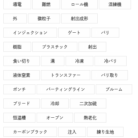
導電
難燃
ロール機
混練機
外
微粒子
射出成形
インジェクション
ゲート
バリ
樹脂
プラスチック
射出
食い切り
溝
冷凍
冷バリ
液体窒素
トランスファー
バリ取り
ポンチ
パーティングライン
ブルーム
ブリード
冷却
二次加硫
恒温槽
オーブン
熱老化
カーボンブラック
注入
練り生地