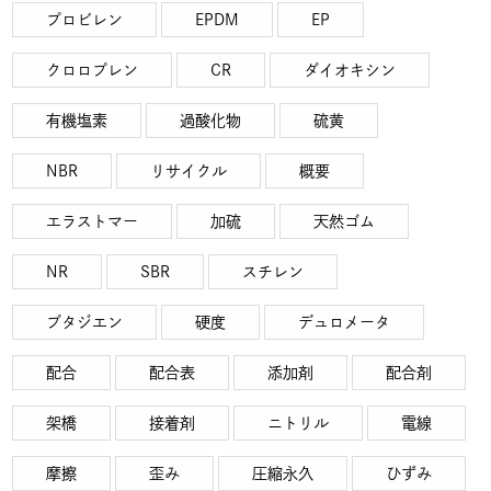
プロビレン
EPDM
EP
クロロプレン
CR
ダイオキシン
有機塩素
過酸化物
硫黄
NBR
リサイクル
概要
エラストマー
加硫
天然ゴム
NR
SBR
スチレン
ブタジエン
硬度
デュロメータ
配合
配合表
添加剤
配合剤
架橋
接着剤
ニトリル
電線
摩擦
歪み
圧縮永久
ひずみ