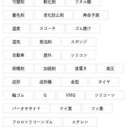
可塑剤
軟化剤
フタル酸
着色剤
老化防止剤
寿命予測
温度
スコーチ
ゴム焼け
湿気
発泡剤
スポンジ
自動車
屋外
シリコン
架橋剤
加硫剤
直置き
直圧
成形
成形機
金型
タイヤ
輪ゴム
Q
VMQ
シリコーン
パーオキサイド
ケイ素
フッ素
フロロシリコーンゴム
エチレン