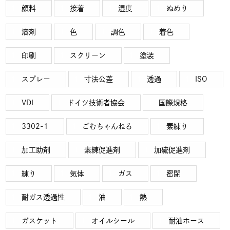
顔料
接着
湿度
ぬめり
溶剤
色
調色
着色
印刷
スクリーン
塗装
スプレー
寸法公差
透過
ISO
VDI
ドイツ技術者協会
国際規格
3302-1
ごむちゃんねる
素練り
加工助剤
素練促進剤
加硫促進剤
練り
気体
ガス
密閉
耐ガス透過性
油
熱
ガスケット
オイルシール
耐油ホース