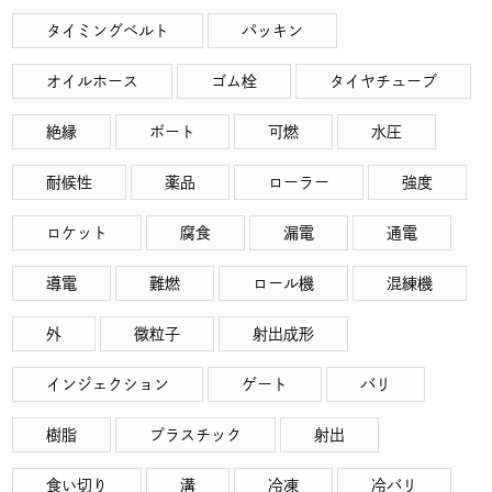
タイミングベルト
パッキン
オイルホース
ゴム栓
タイヤチューブ
絶縁
ボート
可燃
水圧
耐候性
薬品
ローラー
強度
ロケット
腐食
漏電
通電
導電
難燃
ロール機
混練機
外
微粒子
射出成形
インジェクション
ゲート
バリ
樹脂
プラスチック
射出
食い切り
溝
冷凍
冷バリ