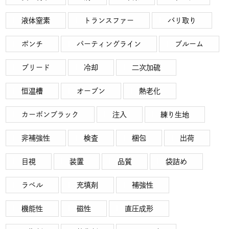
液体窒素
トランスファー
バリ取り
ポンチ
パーティングライン
ブルーム
ブリード
冷却
二次加硫
恒温槽
オーブン
熱老化
カーボンブラック
注入
練り生地
非補強性
検査
梱包
出荷
目視
装置
品質
袋詰め
ラベル
充填剤
補強性
機能性
磁性
直圧成形