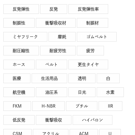
反発弾性
反発
反発弾性率
制振性
衝撃吸収材
制振材
ミヤフリーク
摩耗
ゴムベルト
耐圧縮性
耐疲労性
疲労
ホース
ベルト
更生タイヤ
医療
生活用品
透明
白
航空機
油圧系
日光
水素
FKM
H-NBR
ブチル
IIR
低反発
衝撃吸収
ハイパロン
CSM
アクリル
ACM
U