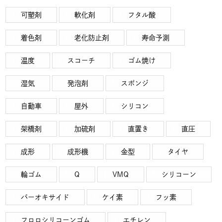
可塑剤
軟化剤
フタル酸
着色剤
老化防止剤
寿命予測
温度
スコーチ
ゴム焼け
湿気
発泡剤
スポンジ
自動車
屋外
シリコン
架橋剤
加硫剤
直置き
直圧
成形
成形機
金型
タイヤ
輪ゴム
Q
VMQ
シリコーン
パーオキサイド
ケイ素
フッ素
フロロシリコーンゴム
エチレン