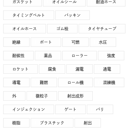
ガスケット
オイルシール
耐油ホース
タイミングベルト
パッキン
オイルホース
ゴム栓
タイヤチューブ
絶縁
ボート
可燃
水圧
耐候性
薬品
ローラー
強度
ロケット
腐食
漏電
通電
導電
難燃
ロール機
混練機
外
微粒子
射出成形
インジェクション
ゲート
バリ
樹脂
プラスチック
射出