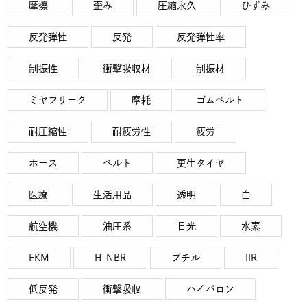
摩擦
歪み
圧縮永久
ひずみ
反発弾性
反発
反発弾性率
制振性
衝撃吸収材
制振材
ミヤフリーク
摩耗
ゴムベルト
耐圧縮性
耐疲労性
疲労
ホース
ベルト
更生タイヤ
医療
生活用品
透明
白
航空機
油圧系
日光
水素
FKM
H-NBR
ブチル
IIR
低反発
衝撃吸収
ハイパロン