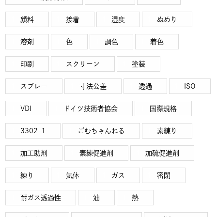
顔料
接着
湿度
ぬめり
溶剤
色
調色
着色
印刷
スクリーン
塗装
スプレー
寸法公差
透過
ISO
VDI
ドイツ技術者協会
国際規格
3302-1
ごむちゃんねる
素練り
加工助剤
素練促進剤
加硫促進剤
練り
気体
ガス
密閉
耐ガス透過性
油
熱