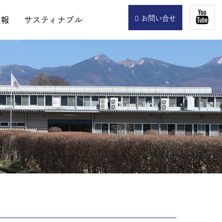
お問い合せ
情報
サスティナブル