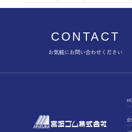
CONTACT
お気軽にお問い合わせください
H
企