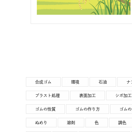
合成ゴム
環境
石油
ナ
ブラスト処理
表面加工
シボ加工
ゴムの性質
ゴムの作り方
ゴムの
ぬめり
溶剤
色
調色