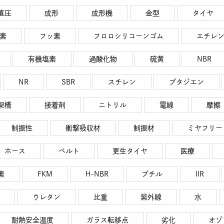
直圧
成形
成形機
金型
タイヤ
素
フッ素
フロロシリコーンゴム
エチレ
有機塩素
過酸化物
硫黄
NBR
NR
SBR
スチレン
ブタジエン
架橋
接着剤
ニトリル
電線
摩擦
制振性
衝撃吸収材
制振材
ミヤフリー
ホース
ベルト
更生タイヤ
医療
素
FKM
H-NBR
ブチル
IIR
ウレタン
比重
紫外線
水
耐熱安全温度
ガラス転移点
劣化
オゾ