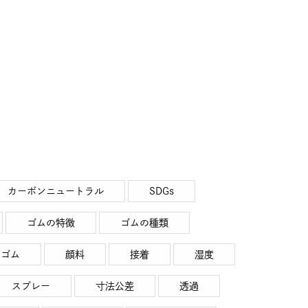
カーボンニュートラル
SDGs
ゴムの特徴
ゴムの種類
ゴム
顔料
接着
湿度
スプレー
寸法公差
透過