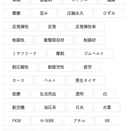
摩擦
歪み
圧縮永久
ひずみ
反発弾性
反発
反発弾性率
制振性
衝撃吸収材
制振材
ミヤフリーク
摩耗
ゴムベルト
耐圧縮性
耐疲労性
疲労
ホース
ベルト
更生タイヤ
医療
生活用品
透明
白
航空機
油圧系
日光
水素
FKM
H-NBR
ブチル
IIR