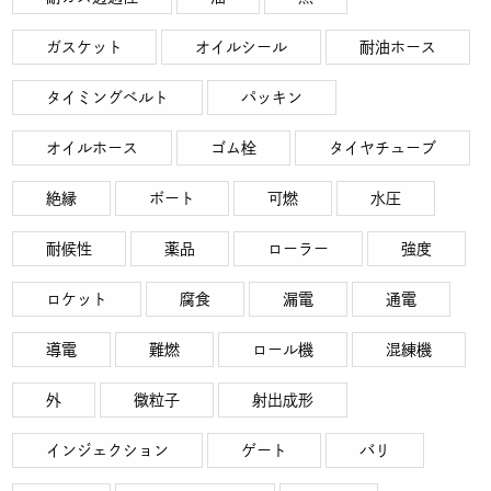
ガスケット
オイルシール
耐油ホース
タイミングベルト
パッキン
オイルホース
ゴム栓
タイヤチューブ
絶縁
ボート
可燃
水圧
耐候性
薬品
ローラー
強度
ロケット
腐食
漏電
通電
導電
難燃
ロール機
混練機
外
微粒子
射出成形
インジェクション
ゲート
バリ