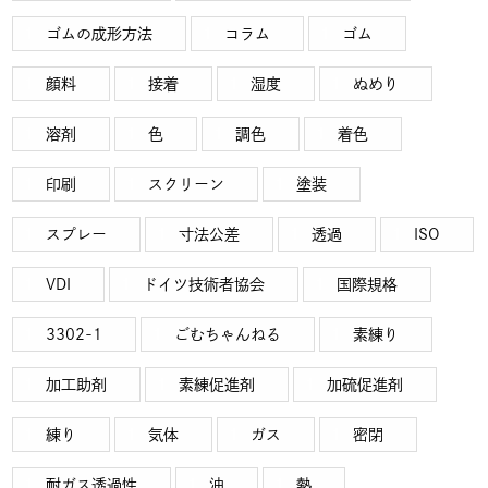
ゴムの成形方法
コラム
ゴム
顔料
接着
湿度
ぬめり
溶剤
色
調色
着色
印刷
スクリーン
塗装
スプレー
寸法公差
透過
ISO
VDI
ドイツ技術者協会
国際規格
3302-1
ごむちゃんねる
素練り
加工助剤
素練促進剤
加硫促進剤
練り
気体
ガス
密閉
耐ガス透過性
油
熱