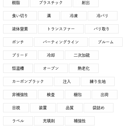
樹脂
プラスチック
射出
食い切り
溝
冷凍
冷バリ
液体窒素
トランスファー
バリ取り
ポンチ
パーティングライン
ブルーム
ブリード
冷却
二次加硫
恒温槽
オーブン
熱老化
カーボンブラック
注入
練り生地
非補強性
検査
梱包
出荷
目視
装置
品質
袋詰め
ラベル
充填剤
補強性