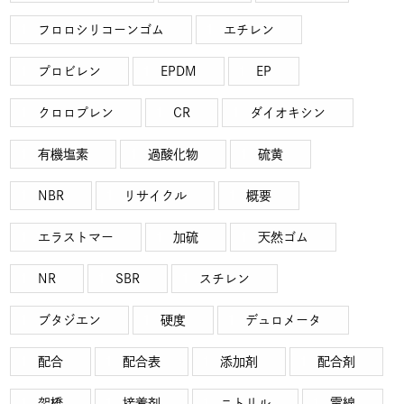
フロロシリコーンゴム
エチレン
プロビレン
EPDM
EP
クロロプレン
CR
ダイオキシン
有機塩素
過酸化物
硫黄
NBR
リサイクル
概要
エラストマー
加硫
天然ゴム
NR
SBR
スチレン
ブタジエン
硬度
デュロメータ
配合
配合表
添加剤
配合剤
架橋
接着剤
ニトリル
電線