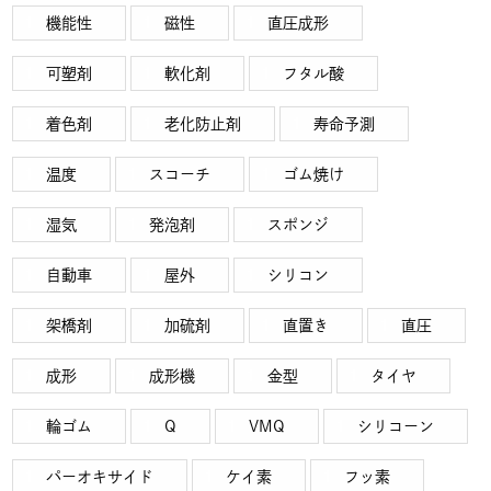
機能性
磁性
直圧成形
可塑剤
軟化剤
フタル酸
着色剤
老化防止剤
寿命予測
温度
スコーチ
ゴム焼け
湿気
発泡剤
スポンジ
自動車
屋外
シリコン
架橋剤
加硫剤
直置き
直圧
成形
成形機
金型
タイヤ
輪ゴム
Q
VMQ
シリコーン
パーオキサイド
ケイ素
フッ素