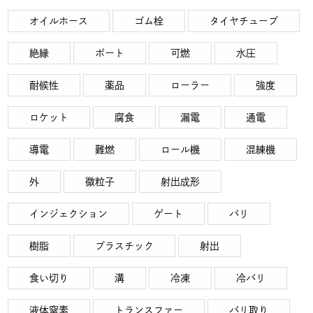
オイルホース
ゴム栓
タイヤチューブ
絶縁
ボート
可燃
水圧
耐候性
薬品
ローラー
強度
ロケット
腐食
漏電
通電
導電
難燃
ロール機
混練機
外
微粒子
射出成形
インジェクション
ゲート
バリ
樹脂
プラスチック
射出
食い切り
溝
冷凍
冷バリ
液体窒素
トランスファー
バリ取り