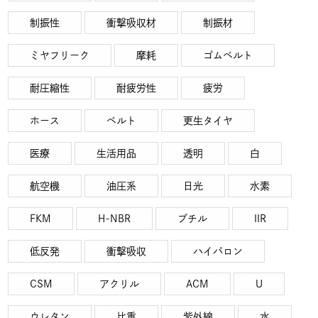
制振性
衝撃吸収材
制振材
ミヤフリーク
摩耗
ゴムベルト
耐圧縮性
耐疲労性
疲労
ホース
ベルト
更生タイヤ
医療
生活用品
透明
白
航空機
油圧系
日光
水素
FKM
H-NBR
ブチル
IIR
低反発
衝撃吸収
ハイパロン
CSM
アクリル
ACM
U
ウレタン
比重
紫外線
水