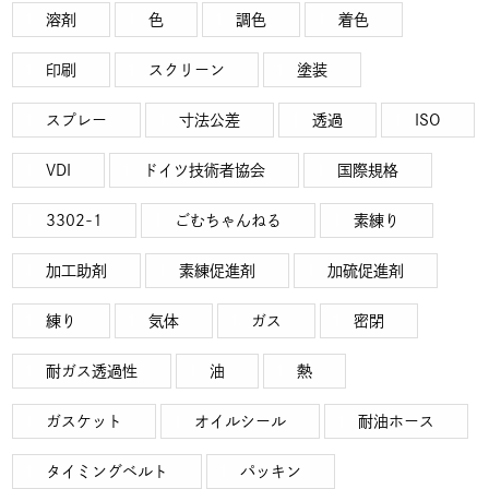
溶剤
色
調色
着色
印刷
スクリーン
塗装
スプレー
寸法公差
透過
ISO
VDI
ドイツ技術者協会
国際規格
3302-1
ごむちゃんねる
素練り
加工助剤
素練促進剤
加硫促進剤
練り
気体
ガス
密閉
耐ガス透過性
油
熱
ガスケット
オイルシール
耐油ホース
タイミングベルト
パッキン