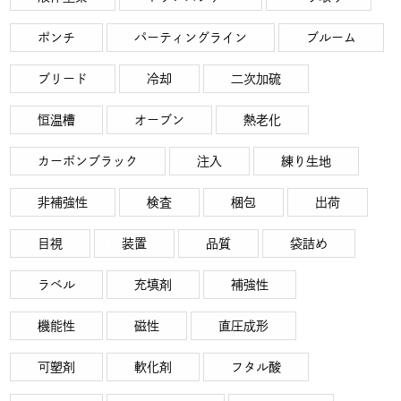
ポンチ
パーティングライン
ブルーム
ブリード
冷却
二次加硫
恒温槽
オーブン
熱老化
カーボンブラック
注入
練り生地
非補強性
検査
梱包
出荷
目視
装置
品質
袋詰め
ラベル
充填剤
補強性
機能性
磁性
直圧成形
可塑剤
軟化剤
フタル酸