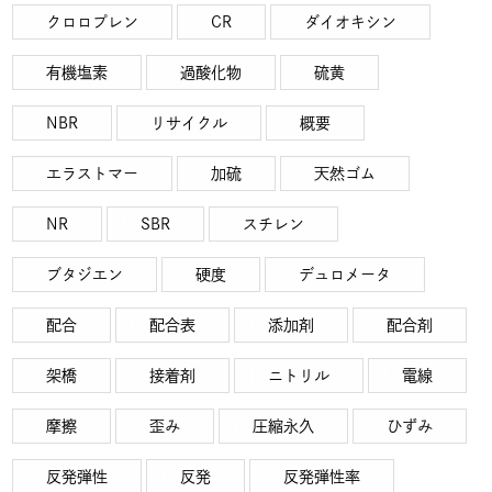
クロロプレン
CR
ダイオキシン
有機塩素
過酸化物
硫黄
NBR
リサイクル
概要
エラストマー
加硫
天然ゴム
NR
SBR
スチレン
ブタジエン
硬度
デュロメータ
配合
配合表
添加剤
配合剤
架橋
接着剤
ニトリル
電線
摩擦
歪み
圧縮永久
ひずみ
反発弾性
反発
反発弾性率