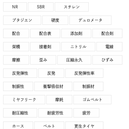
NR
SBR
スチレン
ブタジエン
硬度
デュロメータ
配合
配合表
添加剤
配合剤
架橋
接着剤
ニトリル
電線
摩擦
歪み
圧縮永久
ひずみ
反発弾性
反発
反発弾性率
制振性
衝撃吸収材
制振材
ミヤフリーク
摩耗
ゴムベルト
耐圧縮性
耐疲労性
疲労
ホース
ベルト
更生タイヤ