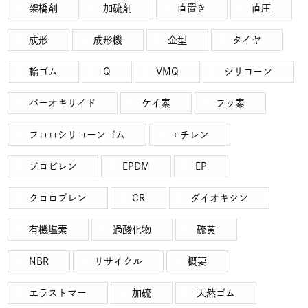
架橋剤
加硫剤
直置き
直圧
成形
成形機
金型
タイヤ
輪ゴム
Q
VMQ
シリコーン
パーオキサイド
ケイ素
フッ素
フロロシリコーンゴム
エチレン
プロビレン
EPDM
EP
クロロプレン
CR
ダイオキシン
有機塩素
過酸化物
硫黄
NBR
リサイクル
概要
エラストマー
加硫
天然ゴム