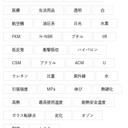
医療
生活用品
透明
白
航空機
油圧系
日光
水素
FKM
H-NBR
ブチル
IIR
低反発
衝撃吸収
ハイパロン
CSM
アクリル
ACM
U
ウレタン
比重
紫外線
水
引張強度
MPa
伸び
熱硬化
高熱
最高使用温度
耐熱安全温度
ガラス転移点
劣化
オゾン