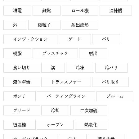
導電
難燃
ロール機
混練機
外
微粒子
射出成形
インジェクション
ゲート
バリ
樹脂
プラスチック
射出
食い切り
溝
冷凍
冷バリ
液体窒素
トランスファー
バリ取り
ポンチ
パーティングライン
ブルーム
ブリード
冷却
二次加硫
恒温槽
オーブン
熱老化