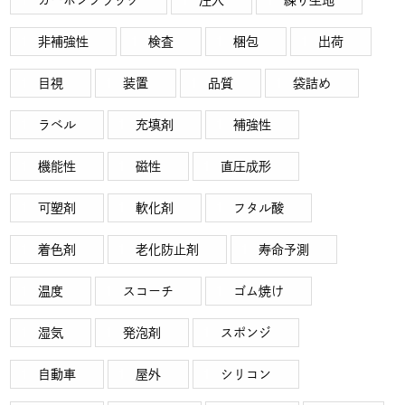
カーボンブラック
注入
練り生地
非補強性
検査
梱包
出荷
目視
装置
品質
袋詰め
ラベル
充填剤
補強性
機能性
磁性
直圧成形
可塑剤
軟化剤
フタル酸
着色剤
老化防止剤
寿命予測
温度
スコーチ
ゴム焼け
湿気
発泡剤
スポンジ
自動車
屋外
シリコン