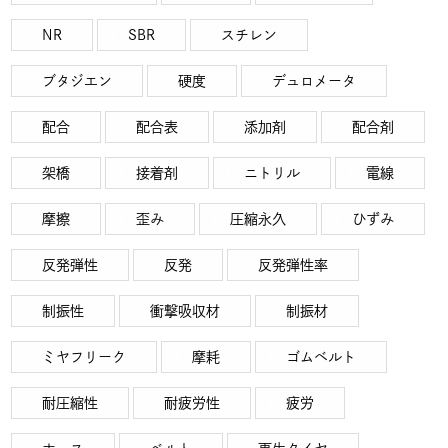
NR
SBR
スチレン
ブタジエン
硬度
デュロメータ
配合
配合表
添加剤
配合剤
架橋
接着剤
ニトリル
電線
摩擦
歪み
圧縮永久
ひずみ
反発弾性
反発
反発弾性率
制振性
衝撃吸収材
制振材
ミヤフリーク
摩耗
ゴムベルト
耐圧縮性
耐疲労性
疲労