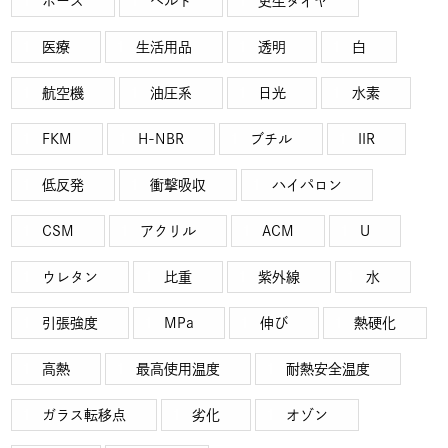
ホース
ベルト
更生タイヤ
医療
生活用品
透明
白
航空機
油圧系
日光
水素
FKM
H-NBR
ブチル
IIR
低反発
衝撃吸収
ハイパロン
CSM
アクリル
ACM
U
ウレタン
比重
紫外線
水
引張強度
MPa
伸び
熱硬化
高熱
最高使用温度
耐熱安全温度
ガラス転移点
劣化
オゾン