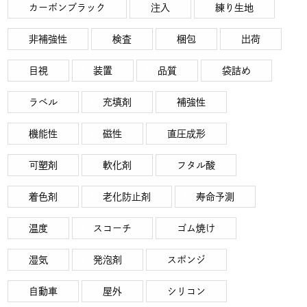
カーボンブラック
注入
練り生地
非補強性
検査
梱包
出荷
目視
装置
品質
袋詰め
ラベル
充填剤
補強性
機能性
磁性
直圧成形
可塑剤
軟化剤
フタル酸
着色剤
老化防止剤
寿命予測
温度
スコーチ
ゴム焼け
湿気
発泡剤
スポンジ
自動車
屋外
シリコン