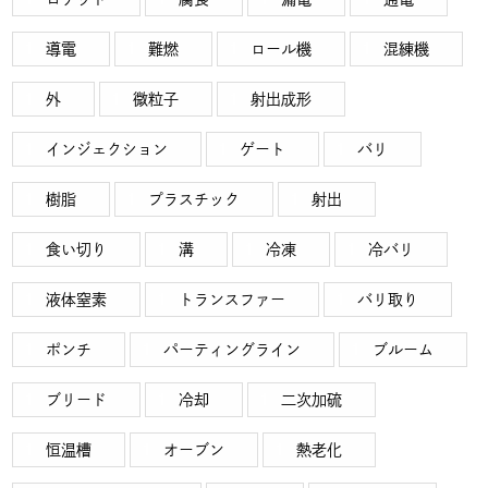
導電
難燃
ロール機
混練機
外
微粒子
射出成形
インジェクション
ゲート
バリ
樹脂
プラスチック
射出
食い切り
溝
冷凍
冷バリ
液体窒素
トランスファー
バリ取り
ポンチ
パーティングライン
ブルーム
ブリード
冷却
二次加硫
恒温槽
オーブン
熱老化