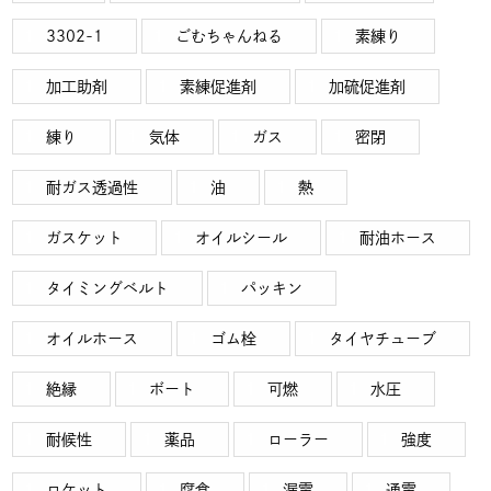
3302-1
ごむちゃんねる
素練り
加工助剤
素練促進剤
加硫促進剤
練り
気体
ガス
密閉
耐ガス透過性
油
熱
ガスケット
オイルシール
耐油ホース
タイミングベルト
パッキン
オイルホース
ゴム栓
タイヤチューブ
絶縁
ボート
可燃
水圧
耐候性
薬品
ローラー
強度
ロケット
腐食
漏電
通電