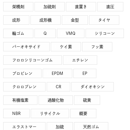
架橋剤
加硫剤
直置き
直圧
成形
成形機
金型
タイヤ
輪ゴム
Q
VMQ
シリコーン
パーオキサイド
ケイ素
フッ素
フロロシリコーンゴム
エチレン
プロビレン
EPDM
EP
クロロプレン
CR
ダイオキシン
有機塩素
過酸化物
硫黄
NBR
リサイクル
概要
エラストマー
加硫
天然ゴム