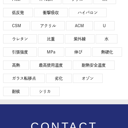
低反発
衝撃吸収
ハイパロン
CSM
アクリル
ACM
U
ウレタン
比重
紫外線
水
引張強度
MPa
伸び
熱硬化
高熱
最高使用温度
耐熱安全温度
ガラス転移点
劣化
オゾン
耐候
シリカ
CONTACT