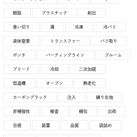
樹脂
プラスチック
射出
食い切り
溝
冷凍
冷バリ
液体窒素
トランスファー
バリ取り
ポンチ
パーティングライン
ブルーム
ブリード
冷却
二次加硫
恒温槽
オーブン
熱老化
カーボンブラック
注入
練り生地
非補強性
検査
梱包
出荷
目視
装置
品質
袋詰め