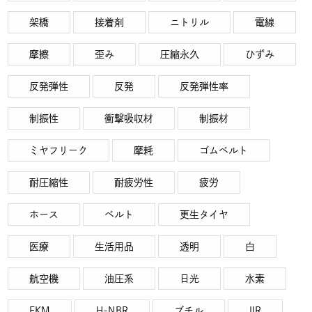
架橋
接着剤
ニトリル
電線
摩擦
歪み
圧縮永久
ひずみ
反発弾性
反発
反発弾性率
制振性
衝撃吸収材
制振材
ミヤフリーク
摩耗
ゴムベルト
耐圧縮性
耐疲労性
疲労
ホース
ベルト
更生タイヤ
医療
生活用品
透明
白
航空機
油圧系
日光
水素
FKM
H-NBR
ブチル
IIR