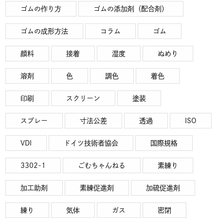
ゴムの作り方
ゴムの添加剤（配合剤）
ゴムの成形方法
コラム
ゴム
顔料
接着
湿度
ぬめり
溶剤
色
調色
着色
印刷
スクリーン
塗装
スプレー
寸法公差
透過
ISO
VDI
ドイツ技術者協会
国際規格
3302-1
ごむちゃんねる
素練り
加工助剤
素練促進剤
加硫促進剤
練り
気体
ガス
密閉