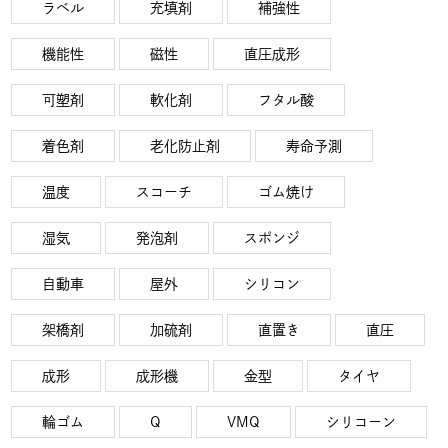
ラベル
充填剤
補強性
機能性
磁性
直圧成形
可塑剤
軟化剤
フタル酸
着色剤
老化防止剤
寿命予測
温度
スコーチ
ゴム焼け
湿気
発泡剤
スポンジ
自動車
屋外
シリコン
架橋剤
加硫剤
直置き
直圧
成形
成形機
金型
タイヤ
輪ゴム
Q
VMQ
シリコーン