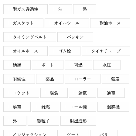
耐ガス透過性
油
熱
ガスケット
オイルシール
耐油ホース
タイミングベルト
パッキン
オイルホース
ゴム栓
タイヤチューブ
絶縁
ボート
可燃
水圧
耐候性
薬品
ローラー
強度
ロケット
腐食
漏電
通電
導電
難燃
ロール機
混練機
外
微粒子
射出成形
インジェクション
ゲート
バリ