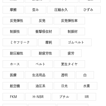
摩擦
歪み
圧縮永久
ひずみ
反発弾性
反発
反発弾性率
制振性
衝撃吸収材
制振材
ミヤフリーク
摩耗
ゴムベルト
耐圧縮性
耐疲労性
疲労
ホース
ベルト
更生タイヤ
医療
生活用品
透明
白
航空機
油圧系
日光
水素
FKM
H-NBR
ブチル
IIR