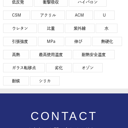
低反発
衝撃吸収
ハイパロン
CSM
アクリル
ACM
U
ウレタン
比重
紫外線
水
引張強度
MPa
伸び
熱硬化
高熱
最高使用温度
耐熱安全温度
ガラス転移点
劣化
オゾン
耐候
シリカ
CONTACT