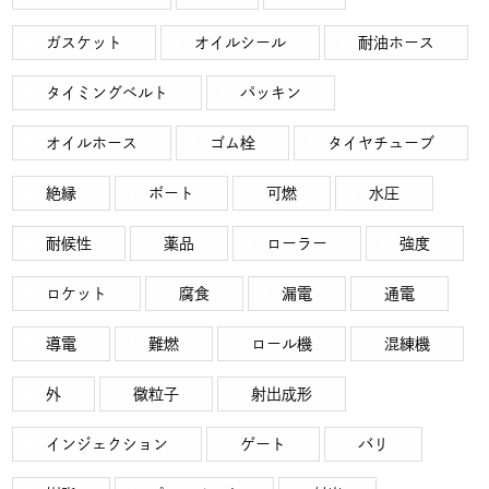
ガスケット
オイルシール
耐油ホース
タイミングベルト
パッキン
オイルホース
ゴム栓
タイヤチューブ
絶縁
ボート
可燃
水圧
耐候性
薬品
ローラー
強度
ロケット
腐食
漏電
通電
導電
難燃
ロール機
混練機
外
微粒子
射出成形
インジェクション
ゲート
バリ