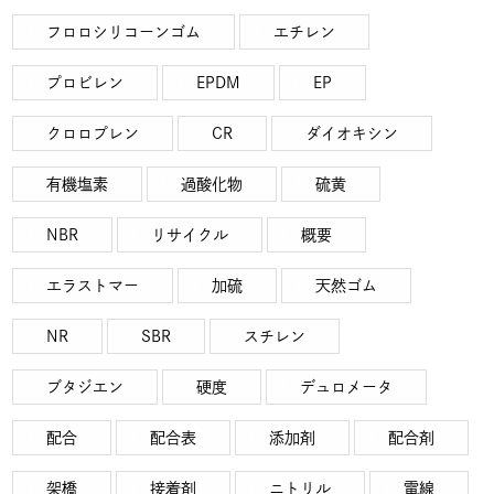
フロロシリコーンゴム
エチレン
プロビレン
EPDM
EP
クロロプレン
CR
ダイオキシン
有機塩素
過酸化物
硫黄
NBR
リサイクル
概要
エラストマー
加硫
天然ゴム
NR
SBR
スチレン
ブタジエン
硬度
デュロメータ
配合
配合表
添加剤
配合剤
架橋
接着剤
ニトリル
電線