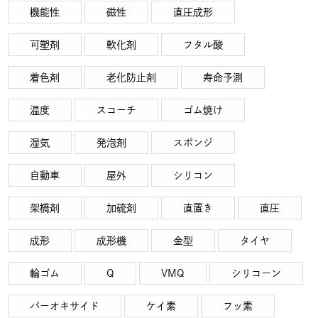
機能性
磁性
直圧成形
可塑剤
軟化剤
フタル酸
着色剤
老化防止剤
寿命予測
温度
スコーチ
ゴム焼け
湿気
発泡剤
スポンジ
自動車
屋外
シリコン
架橋剤
加硫剤
直置き
直圧
成形
成形機
金型
タイヤ
輪ゴム
Q
VMQ
シリコーン
パーオキサイド
ケイ素
フッ素