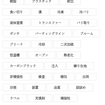
樹脂
プラスチック
射出
食い切り
溝
冷凍
冷バリ
液体窒素
トランスファー
バリ取り
ポンチ
パーティングライン
ブルーム
ブリード
冷却
二次加硫
恒温槽
オーブン
熱老化
カーボンブラック
注入
練り生地
非補強性
検査
梱包
出荷
目視
装置
品質
袋詰め
ラベル
充填剤
補強性