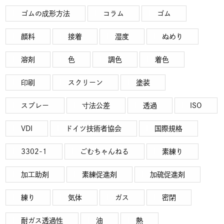
ゴムの成形方法
コラム
ゴム
顔料
接着
湿度
ぬめり
溶剤
色
調色
着色
印刷
スクリーン
塗装
スプレー
寸法公差
透過
ISO
VDI
ドイツ技術者協会
国際規格
3302-1
ごむちゃんねる
素練り
加工助剤
素練促進剤
加硫促進剤
練り
気体
ガス
密閉
耐ガス透過性
油
熱