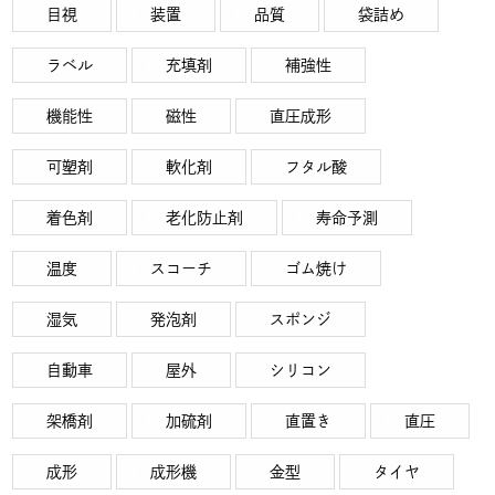
目視
装置
品質
袋詰め
ラベル
充填剤
補強性
機能性
磁性
直圧成形
可塑剤
軟化剤
フタル酸
着色剤
老化防止剤
寿命予測
温度
スコーチ
ゴム焼け
湿気
発泡剤
スポンジ
自動車
屋外
シリコン
架橋剤
加硫剤
直置き
直圧
成形
成形機
金型
タイヤ