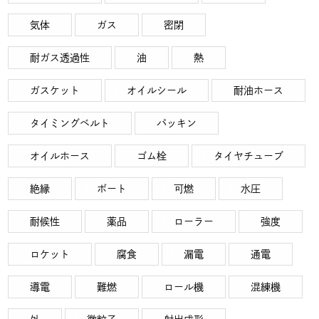
気体
ガス
密閉
耐ガス透過性
油
熱
ガスケット
オイルシール
耐油ホース
タイミングベルト
パッキン
オイルホース
ゴム栓
タイヤチューブ
絶縁
ボート
可燃
水圧
耐候性
薬品
ローラー
強度
ロケット
腐食
漏電
通電
導電
難燃
ロール機
混練機