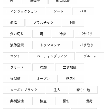
外
微粒子
射出成形
インジェクション
ゲート
バリ
樹脂
プラスチック
射出
食い切り
溝
冷凍
冷バリ
液体窒素
トランスファー
バリ取り
ポンチ
パーティングライン
ブルーム
ブリード
冷却
二次加硫
恒温槽
オーブン
熱老化
カーボンブラック
注入
練り生地
非補強性
検査
梱包
出荷