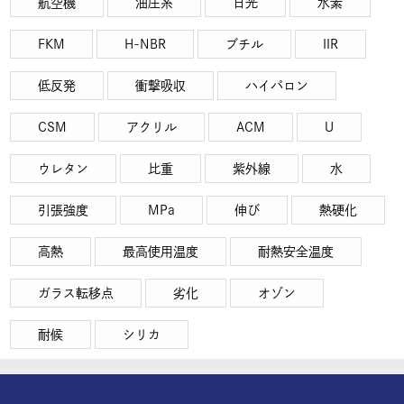
航空機
油圧系
日光
水素
FKM
H-NBR
ブチル
IIR
低反発
衝撃吸収
ハイパロン
CSM
アクリル
ACM
U
ウレタン
比重
紫外線
水
引張強度
MPa
伸び
熱硬化
高熱
最高使用温度
耐熱安全温度
ガラス転移点
劣化
オゾン
耐候
シリカ