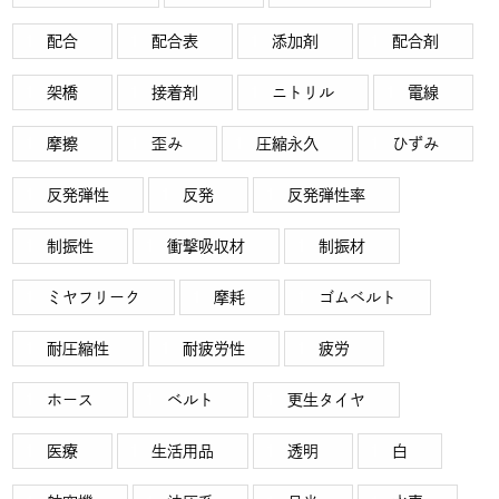
配合
配合表
添加剤
配合剤
架橋
接着剤
ニトリル
電線
摩擦
歪み
圧縮永久
ひずみ
反発弾性
反発
反発弾性率
制振性
衝撃吸収材
制振材
ミヤフリーク
摩耗
ゴムベルト
耐圧縮性
耐疲労性
疲労
ホース
ベルト
更生タイヤ
医療
生活用品
透明
白