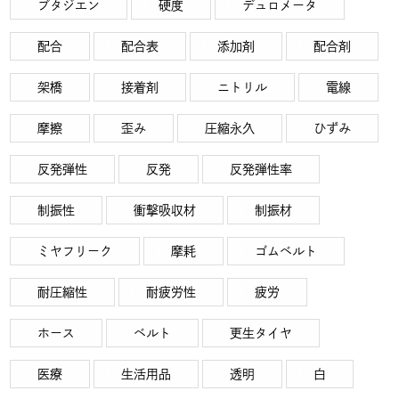
ブタジエン
硬度
デュロメータ
配合
配合表
添加剤
配合剤
架橋
接着剤
ニトリル
電線
摩擦
歪み
圧縮永久
ひずみ
反発弾性
反発
反発弾性率
制振性
衝撃吸収材
制振材
ミヤフリーク
摩耗
ゴムベルト
耐圧縮性
耐疲労性
疲労
ホース
ベルト
更生タイヤ
医療
生活用品
透明
白