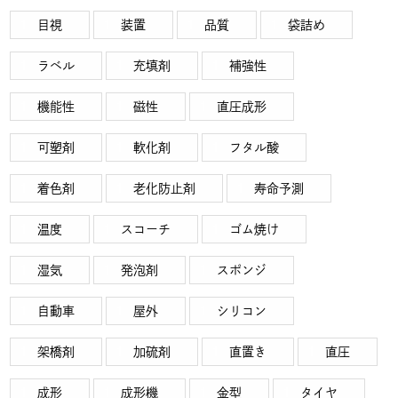
目視
装置
品質
袋詰め
ラベル
充填剤
補強性
機能性
磁性
直圧成形
可塑剤
軟化剤
フタル酸
着色剤
老化防止剤
寿命予測
温度
スコーチ
ゴム焼け
湿気
発泡剤
スポンジ
自動車
屋外
シリコン
架橋剤
加硫剤
直置き
直圧
成形
成形機
金型
タイヤ