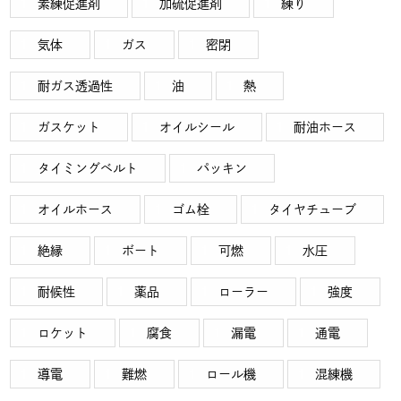
素練促進剤
加硫促進剤
練り
気体
ガス
密閉
耐ガス透過性
油
熱
ガスケット
オイルシール
耐油ホース
タイミングベルト
パッキン
オイルホース
ゴム栓
タイヤチューブ
絶縁
ボート
可燃
水圧
耐候性
薬品
ローラー
強度
ロケット
腐食
漏電
通電
導電
難燃
ロール機
混練機