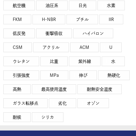
航空機
油圧系
日光
水素
FKM
H-NBR
ブチル
IIR
低反発
衝撃吸収
ハイパロン
CSM
アクリル
ACM
U
ウレタン
比重
紫外線
水
引張強度
MPa
伸び
熱硬化
高熱
最高使用温度
耐熱安全温度
ガラス転移点
劣化
オゾン
耐候
シリカ