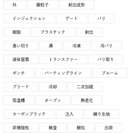
外
微粒子
射出成形
インジェクション
ゲート
バリ
樹脂
プラスチック
射出
食い切り
溝
冷凍
冷バリ
液体窒素
トランスファー
バリ取り
ポンチ
パーティングライン
ブルーム
ブリード
冷却
二次加硫
恒温槽
オーブン
熱老化
カーボンブラック
注入
練り生地
非補強性
検査
梱包
出荷