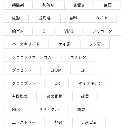
架橋剤
加硫剤
直置き
直圧
成形
成形機
金型
タイヤ
輪ゴム
Q
VMQ
シリコーン
パーオキサイド
ケイ素
フッ素
フロロシリコーンゴム
エチレン
プロビレン
EPDM
EP
クロロプレン
CR
ダイオキシン
有機塩素
過酸化物
硫黄
NBR
リサイクル
概要
エラストマー
加硫
天然ゴム