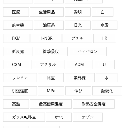
医療
生活用品
透明
白
航空機
油圧系
日光
水素
FKM
H-NBR
ブチル
IIR
低反発
衝撃吸収
ハイパロン
CSM
アクリル
ACM
U
ウレタン
比重
紫外線
水
引張強度
MPa
伸び
熱硬化
高熱
最高使用温度
耐熱安全温度
ガラス転移点
劣化
オゾン