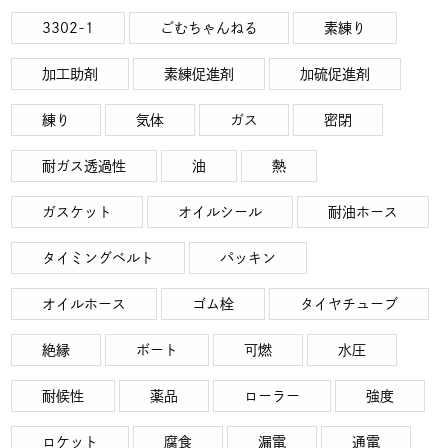
3302-1
ごむちゃんねる
素練り
加工助剤
素練促進剤
加硫促進剤
練り
気体
ガス
密閉
耐ガス透過性
油
熱
ガスケット
オイルシール
耐油ホース
タイミングベルト
パッキン
オイルホース
ゴム栓
タイヤチューブ
絶縁
ボート
可燃
水圧
耐候性
薬品
ローラー
強度
ロケット
腐食
漏電
通電