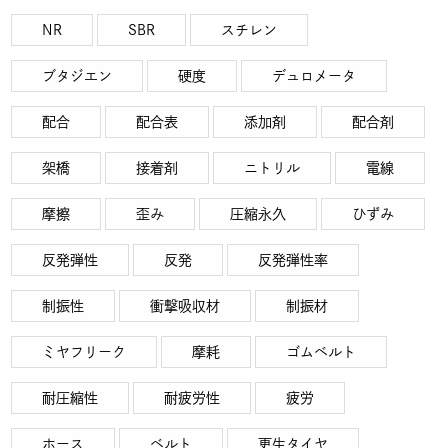
NR
SBR
スチレン
ブタジエン
硬度
デュロメータ
配合
配合表
添加剤
配合剤
架橋
接着剤
ニトリル
電線
摩擦
歪み
圧縮永久
ひずみ
反発弾性
反発
反発弾性率
制振性
衝撃吸収材
制振材
ミヤフリーク
摩耗
ゴムベルト
耐圧縮性
耐疲労性
疲労
ホース
ベルト
更生タイヤ