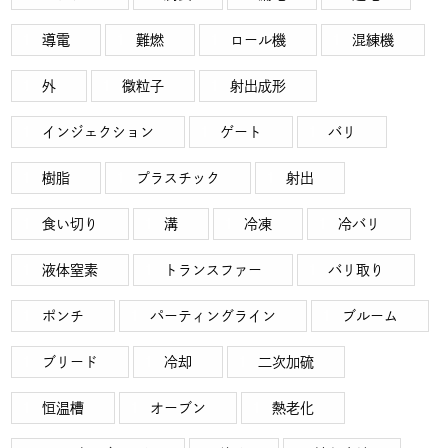
導電
難燃
ロール機
混練機
外
微粒子
射出成形
インジェクション
ゲート
バリ
樹脂
プラスチック
射出
食い切り
溝
冷凍
冷バリ
液体窒素
トランスファー
バリ取り
ポンチ
パーティングライン
ブルーム
ブリード
冷却
二次加硫
恒温槽
オーブン
熱老化