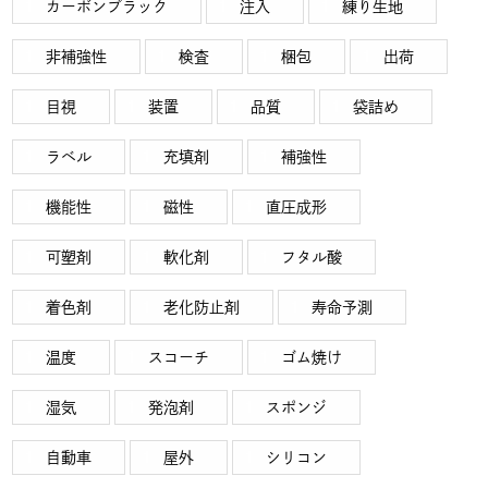
カーボンブラック
注入
練り生地
非補強性
検査
梱包
出荷
目視
装置
品質
袋詰め
ラベル
充填剤
補強性
機能性
磁性
直圧成形
可塑剤
軟化剤
フタル酸
着色剤
老化防止剤
寿命予測
温度
スコーチ
ゴム焼け
湿気
発泡剤
スポンジ
自動車
屋外
シリコン