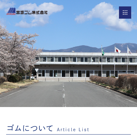
ゴムについて
Article List