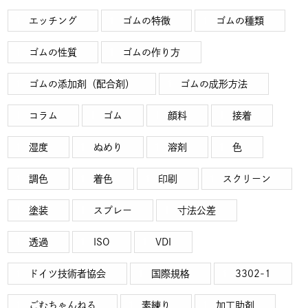
エッチング
ゴムの特徴
ゴムの種類
ゴムの性質
ゴムの作り方
ゴムの添加剤（配合剤）
ゴムの成形方法
コラム
ゴム
顔料
接着
湿度
ぬめり
溶剤
色
調色
着色
印刷
スクリーン
塗装
スプレー
寸法公差
透過
ISO
VDI
ドイツ技術者協会
国際規格
3302-1
ごむちゃんねる
素練り
加工助剤