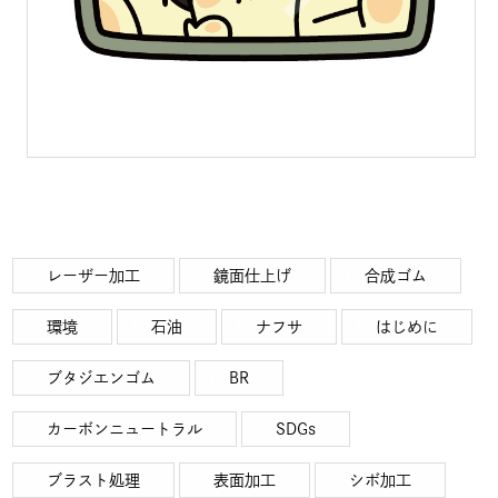
レーザー加工
鏡面仕上げ
合成ゴム
環境
石油
ナフサ
はじめに
ブタジエンゴム
BR
カーボンニュートラル
SDGs
ブラスト処理
表面加工
シボ加工