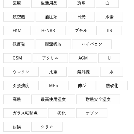
医療
生活用品
透明
白
航空機
油圧系
日光
水素
FKM
H-NBR
ブチル
IIR
低反発
衝撃吸収
ハイパロン
CSM
アクリル
ACM
U
ウレタン
比重
紫外線
水
引張強度
MPa
伸び
熱硬化
高熱
最高使用温度
耐熱安全温度
ガラス転移点
劣化
オゾン
耐候
シリカ