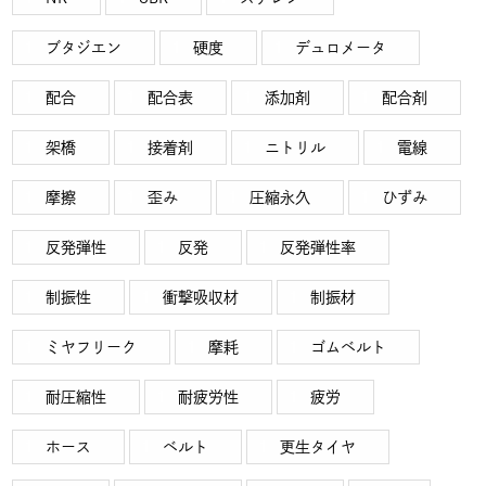
ブタジエン
硬度
デュロメータ
配合
配合表
添加剤
配合剤
架橋
接着剤
ニトリル
電線
摩擦
歪み
圧縮永久
ひずみ
反発弾性
反発
反発弾性率
制振性
衝撃吸収材
制振材
ミヤフリーク
摩耗
ゴムベルト
耐圧縮性
耐疲労性
疲労
ホース
ベルト
更生タイヤ