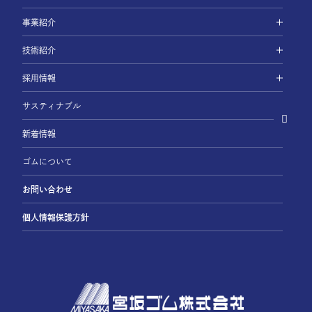
事業紹介
技術紹介
採用情報
サスティナブル
新着情報
ゴムについて
お問い合わせ
個人情報保護方針