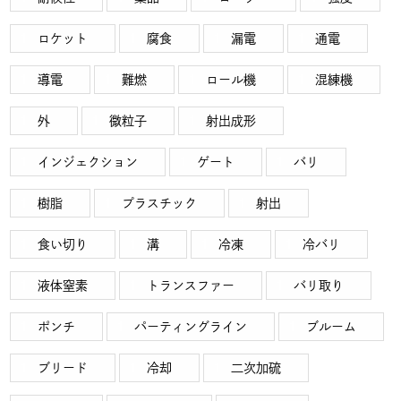
ロケット
腐食
漏電
通電
導電
難燃
ロール機
混練機
外
微粒子
射出成形
インジェクション
ゲート
バリ
樹脂
プラスチック
射出
食い切り
溝
冷凍
冷バリ
液体窒素
トランスファー
バリ取り
ポンチ
パーティングライン
ブルーム
ブリード
冷却
二次加硫