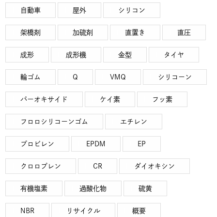
自動車
屋外
シリコン
架橋剤
加硫剤
直置き
直圧
成形
成形機
金型
タイヤ
輪ゴム
Q
VMQ
シリコーン
パーオキサイド
ケイ素
フッ素
フロロシリコーンゴム
エチレン
プロビレン
EPDM
EP
クロロプレン
CR
ダイオキシン
有機塩素
過酸化物
硫黄
NBR
リサイクル
概要