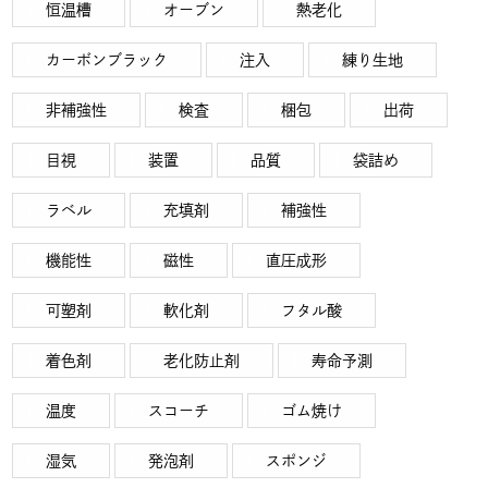
恒温槽
オーブン
熱老化
カーボンブラック
注入
練り生地
非補強性
検査
梱包
出荷
目視
装置
品質
袋詰め
ラベル
充填剤
補強性
機能性
磁性
直圧成形
可塑剤
軟化剤
フタル酸
着色剤
老化防止剤
寿命予測
温度
スコーチ
ゴム焼け
湿気
発泡剤
スポンジ