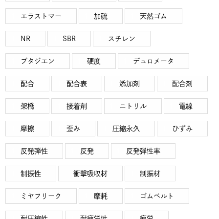
エラストマー
加硫
天然ゴム
NR
SBR
スチレン
ブタジエン
硬度
デュロメータ
配合
配合表
添加剤
配合剤
架橋
接着剤
ニトリル
電線
摩擦
歪み
圧縮永久
ひずみ
反発弾性
反発
反発弾性率
制振性
衝撃吸収材
制振材
ミヤフリーク
摩耗
ゴムベルト
耐圧縮性
耐疲労性
疲労