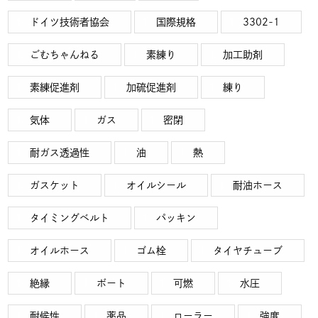
ドイツ技術者協会
国際規格
3302-1
ごむちゃんねる
素練り
加工助剤
素練促進剤
加硫促進剤
練り
気体
ガス
密閉
耐ガス透過性
油
熱
ガスケット
オイルシール
耐油ホース
タイミングベルト
パッキン
オイルホース
ゴム栓
タイヤチューブ
絶縁
ボート
可燃
水圧
耐候性
薬品
ローラー
強度