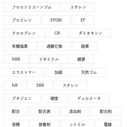
フロロシリコーンゴム
エチレン
プロビレン
EPDM
EP
クロロプレン
CR
ダイオキシン
有機塩素
過酸化物
硫黄
NBR
リサイクル
概要
エラストマー
加硫
天然ゴム
NR
SBR
スチレン
ブタジエン
硬度
デュロメータ
配合
配合表
添加剤
配合剤
架橋
接着剤
ニトリル
電線