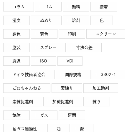
コラム
ゴム
顔料
接着
湿度
ぬめり
溶剤
色
調色
着色
印刷
スクリーン
塗装
スプレー
寸法公差
透過
ISO
VDI
ドイツ技術者協会
国際規格
3302-1
ごむちゃんねる
素練り
加工助剤
素練促進剤
加硫促進剤
練り
気体
ガス
密閉
耐ガス透過性
油
熱