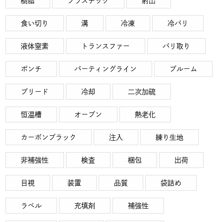
樹脂
プラスチック
射出
食い切り
溝
冷凍
冷バリ
液体窒素
トランスファー
バリ取り
ポンチ
パーティングライン
ブルーム
ブリード
冷却
二次加硫
恒温槽
オーブン
熱老化
カーボンブラック
注入
練り生地
非補強性
検査
梱包
出荷
目視
装置
品質
袋詰め
ラベル
充填剤
補強性