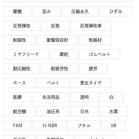
摩擦
歪み
圧縮永久
ひずみ
反発弾性
反発
反発弾性率
制振性
衝撃吸収材
制振材
ミヤフリーク
摩耗
ゴムベルト
耐圧縮性
耐疲労性
疲労
ホース
ベルト
更生タイヤ
医療
生活用品
透明
白
航空機
油圧系
日光
水素
FKM
H-NBR
ブチル
IIR