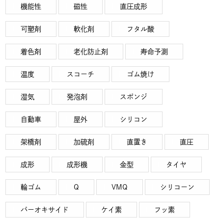
機能性
磁性
直圧成形
可塑剤
軟化剤
フタル酸
着色剤
老化防止剤
寿命予測
温度
スコーチ
ゴム焼け
湿気
発泡剤
スポンジ
自動車
屋外
シリコン
架橋剤
加硫剤
直置き
直圧
成形
成形機
金型
タイヤ
輪ゴム
Q
VMQ
シリコーン
パーオキサイド
ケイ素
フッ素