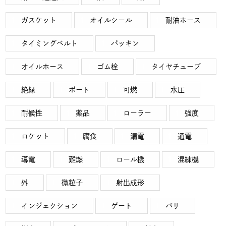
ガスケット
オイルシール
耐油ホース
タイミングベルト
パッキン
オイルホース
ゴム栓
タイヤチューブ
絶縁
ボート
可燃
水圧
耐候性
薬品
ローラー
強度
ロケット
腐食
漏電
通電
導電
難燃
ロール機
混練機
外
微粒子
射出成形
インジェクション
ゲート
バリ