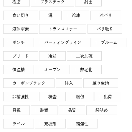
樹脂
プラスチック
射出
食い切り
溝
冷凍
冷バリ
液体窒素
トランスファー
バリ取り
ポンチ
パーティングライン
ブルーム
ブリード
冷却
二次加硫
恒温槽
オーブン
熱老化
カーボンブラック
注入
練り生地
非補強性
検査
梱包
出荷
目視
装置
品質
袋詰め
ラベル
充填剤
補強性