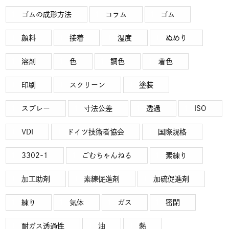
ゴムの成形方法
コラム
ゴム
顔料
接着
湿度
ぬめり
溶剤
色
調色
着色
印刷
スクリーン
塗装
スプレー
寸法公差
透過
ISO
VDI
ドイツ技術者協会
国際規格
3302-1
ごむちゃんねる
素練り
加工助剤
素練促進剤
加硫促進剤
練り
気体
ガス
密閉
耐ガス透過性
油
熱