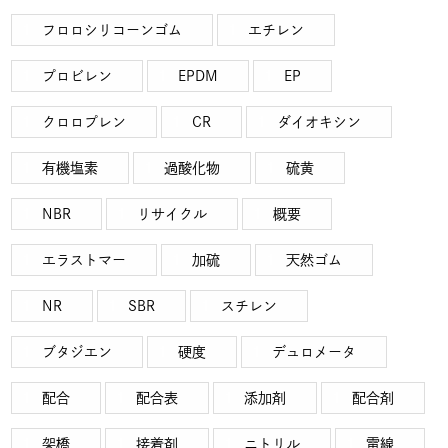
フロロシリコーンゴム
エチレン
プロビレン
EPDM
EP
クロロプレン
CR
ダイオキシン
有機塩素
過酸化物
硫黄
NBR
リサイクル
概要
エラストマー
加硫
天然ゴム
NR
SBR
スチレン
ブタジエン
硬度
デュロメータ
配合
配合表
添加剤
配合剤
架橋
接着剤
ニトリル
電線