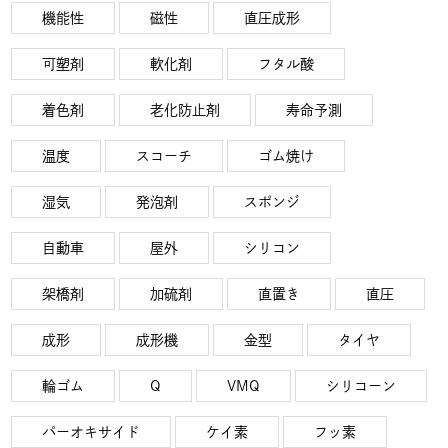
機能性
磁性
直圧成形
可塑剤
軟化剤
フタル酸
着色剤
老化防止剤
寿命予測
温度
スコーチ
ゴム焼け
湿気
発泡剤
スポンジ
自動車
屋外
シリコン
架橋剤
加硫剤
直置き
直圧
成形
成形機
金型
タイヤ
輪ゴム
Q
VMQ
シリコーン
パーオキサイド
ケイ素
フッ素