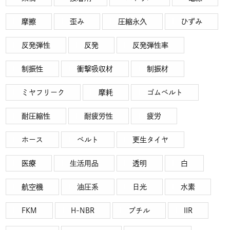
摩擦
歪み
圧縮永久
ひずみ
反発弾性
反発
反発弾性率
制振性
衝撃吸収材
制振材
ミヤフリーク
摩耗
ゴムベルト
耐圧縮性
耐疲労性
疲労
ホース
ベルト
更生タイヤ
医療
生活用品
透明
白
航空機
油圧系
日光
水素
FKM
H-NBR
ブチル
IIR